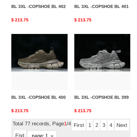
BL 3XL -COPSHOE BL 402
BL 3XL -COPSHOE BL 401
Original
$ 213.75
Original
$ 213.75
price
price
BL
BL
3XL
3XL
-
-
COPSHOE
COPSHOE
BL
BL
400
399
BL 3XL -COPSHOE BL 400
BL 3XL -COPSHOE BL 399
Original
$ 213.75
Original
$ 213.75
price
price
Total 77 records, Page
1
/4
First
1
2
3
4
Next
End