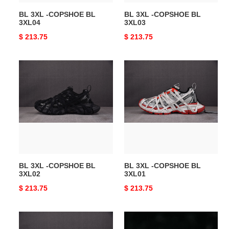
BL 3XL -COPSHOE BL
BL 3XL -COPSHOE BL
3XL04
3XL03
Original
$ 213.75
Original
$ 213.75
price
price
BL
BL
3XL
3XL
-
-
COPSHOE
COPSHOE
BL
BL
3XL02
3XL01
BL 3XL -COPSHOE BL
BL 3XL -COPSHOE BL
3XL02
3XL01
Original
$ 213.75
Original
$ 213.75
price
price
BL
BL
3XL
3XL