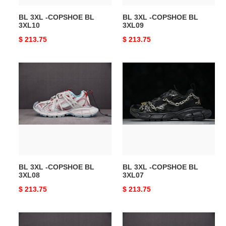
BL 3XL -COPSHOE BL
BL 3XL -COPSHOE BL
3XL10
3XL09
Original
$ 213.75
Original
$ 213.75
price
price
BL
BL
3XL
3XL
-
-
COPSHOE
COPSHOE
BL
BL
3XL08
3XL07
BL 3XL -COPSHOE BL
BL 3XL -COPSHOE BL
3XL08
3XL07
Original
$ 213.75
Original
$ 213.75
price
price
BL
BL