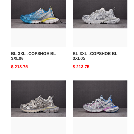
3XL
3XL
-
-
COPSHOE
COPSHOE
BL
BL
3XL06
3XL05
BL 3XL -COPSHOE BL
BL 3XL -COPSHOE BL
3XL06
3XL05
Original
$ 213.75
Original
$ 213.75
price
price
BL
BL
3XL
3XL
-
-
COPSHOE
COPSHOE
BL
BL
3XL04
3XL03