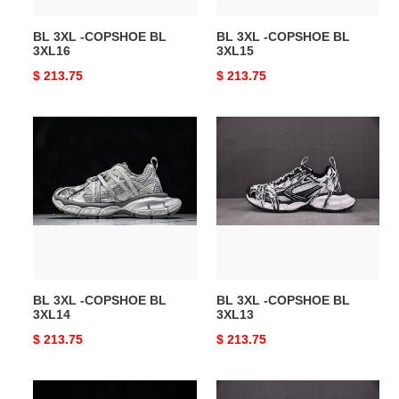
BL 3XL -COPSHOE BL
BL 3XL -COPSHOE BL
3XL16
3XL15
Original
$ 213.75
Original
$ 213.75
price
price
BL
BL
3XL
3XL
-
-
COPSHOE
COPSHOE
BL
BL
3XL14
3XL13
BL 3XL -COPSHOE BL
BL 3XL -COPSHOE BL
3XL14
3XL13
Original
$ 213.75
Original
$ 213.75
price
price
BL
BL